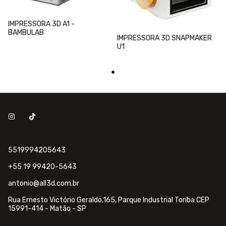
IMPRESSORA 3D A1 -
BAMBULAB
IMPRESSORA 3D SNAPMAKER
U1
5519994205643
+55 19 99420-5643
antonio@all3d.com.br
Rua Ernesto Victório Geraldo,165, Parque Industrial Toriba CEP
15991-414 - Matão - SP