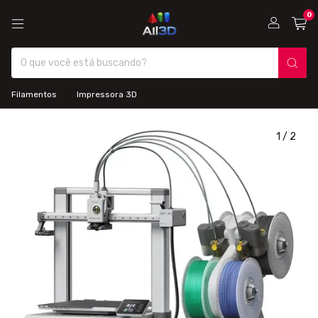
0
Filamentos
Impressora 3D
1
/
2